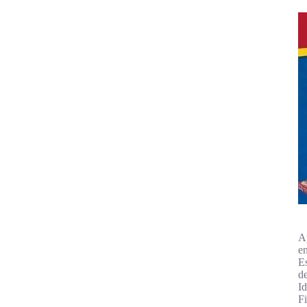
A
e
E
d
I
F