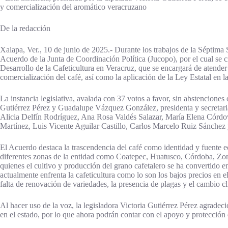
y comercialización del aromático veracruzano
De la redacción
Xalapa, Ver., 10 de junio de 2025.- Durante los trabajos de la Séptima
Acuerdo de la Junta de Coordinación Política (Jucopo), por el cual se 
Desarrollo de la Cafeticultura en Veracruz, que se encargará de atende
comercialización del café, así como la aplicación de la Ley Estatal en la
La instancia legislativa, avalada con 37 votos a favor, sin abstenciones
Gutiérrez Pérez y Guadalupe Vázquez González, presidenta y secretaria,
Alicia Delfín Rodríguez, Ana Rosa Valdés Salazar, María Elena Córd
Martínez, Luis Vicente Aguilar Castillo, Carlos Marcelo Ruiz Sánchez
El Acuerdo destaca la trascendencia del café como identidad y fuente 
diferentes zonas de la entidad como Coatepec, Huatusco, Córdoba, Zongo
quienes el cultivo y producción del grano cafetalero se ha convertido 
actualmente enfrenta la cafeticultura como lo son los bajos precios en e
falta de renovación de variedades, la presencia de plagas y el cambio cl
Al hacer uso de la voz, la legisladora Victoria Gutiérrez Pérez agradeció 
en el estado, por lo que ahora podrán contar con el apoyo y protección 