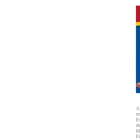
A
e
E
d
I
F