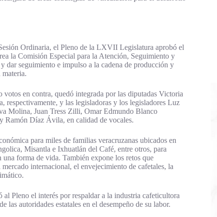
 Sesión Ordinaria, el Pleno de la LXVII Legislatura aprobó el
crea la Comisión Especial para la Atención, Seguimiento y
r y dar seguimiento e impulso a la cadena de producción y
 materia.
 o votos en contra, quedó integrada por las diputadas Victoria
 respectivamente, y las legisladoras y los legisladores Luz
ova Molina, Juan Tress Zilli, Omar Edmundo Blanco
 y Ramón Díaz Ávila, en calidad de vocales.
económica para miles de familias veracruzanas ubicados en
lica, Misantla e Ixhuatlán del Café, entre otros, para
en una forma de vida. También expone los retos que
l mercado internacional, el envejecimiento de cafetales, la
imático.
al Pleno el interés por respaldar a la industria cafeticultora
de las autoridades estatales en el desempeño de su labor.