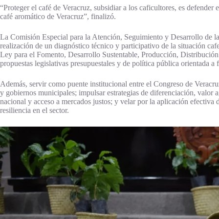
“Proteger el café de Veracruz, subsidiar a los caficultores, es defender e
café aromático de Veracruz”, finalizó.
La Comisión Especial para la Atención, Seguimiento y Desarrollo de la 
realización de un diagnóstico técnico y participativo de la situación cafet
Ley para el Fomento, Desarrollo Sustentable, Producción, Distribució
propuestas legislativas presupuestales y de política pública orientada a 
Además, servir como puente institucional entre el Congreso de Veracruz
y gobiernos municipales; impulsar estrategias de diferenciación, valor 
nacional y acceso a mercados justos; y velar por la aplicación efectiva 
resiliencia en el sector.