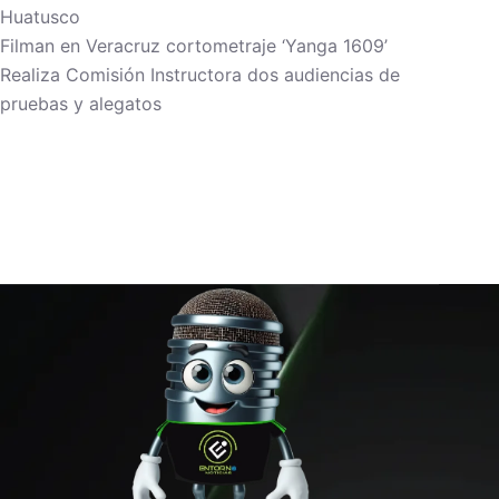
Huatusco
Filman en Veracruz cortometraje ‘Yanga 1609’
Realiza Comisión Instructora dos audiencias de
pruebas y alegatos