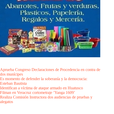
Aprueba Congreso Declaraciones de Procedencia en contra de
dos munícipes
Es momento de defender la soberanía y la democracia:
Esteban Bautista
Identifican a víctima de ataque armado en Huatusco
Filman en Veracruz cortometraje ‘Yanga 1609’
Realiza Comisión Instructora dos audiencias de pruebas y
alegatos