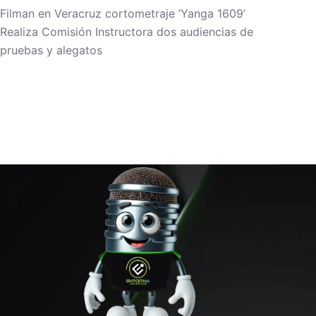
Filman en Veracruz cortometraje ‘Yanga 1609’
Realiza Comisión Instructora dos audiencias de
pruebas y alegatos