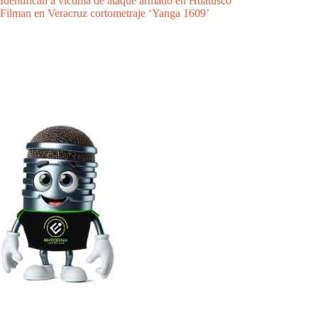
Identifican a víctima de ataque armado en Huatusco
Filman en Veracruz cortometraje ‘Yanga 1609’