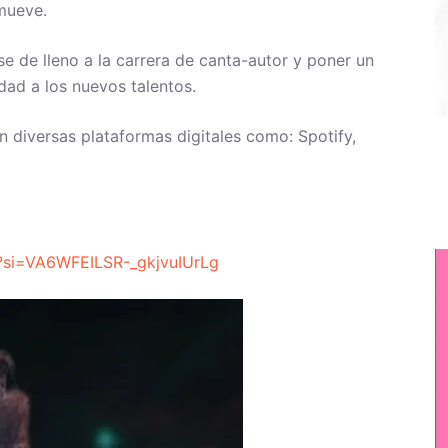
mueve.
rse de lleno a la carrera de canta-autor y poner un
dad a los nuevos talentos.
 diversas plataformas digitales como: Spotify,
I?si=VA6WFEILSR-_gkjvuIUrLg