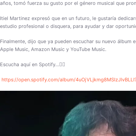
años, tomó fuerza su gusto por el género musical que pro
Itiel Martinez expresó que en un futuro, le gustaría dedica
estudio profesional o disquera, para ayudar y dar oportuni
Finalmente, dijo que ya pueden escuchar su nuevo álbum en
Apple Music, Amazon Music y YouTube Music.
Escucha aquí en Spotify…👇🏼
https://open.spotify.com/album/4uOjVLjkmg8MSlzJlvBLL